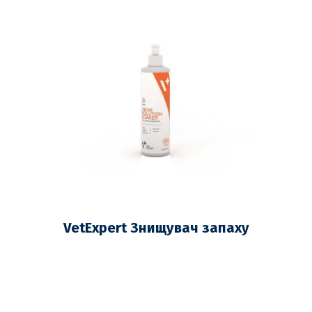
VetExpert Знищувач запаху
собак 500мл