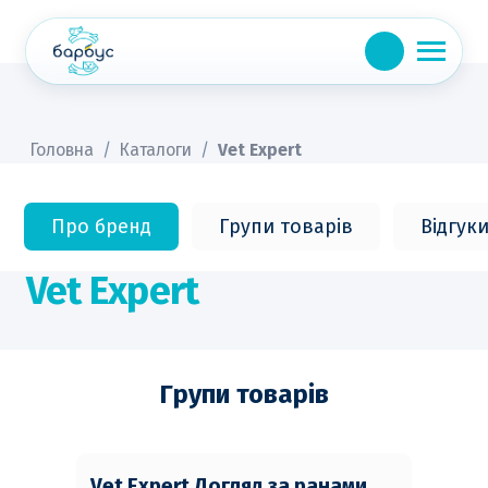
Skip
to
content
Головна
/
Каталоги
/
Vet Expert
Про бренд
Групи товарів
Відгук
Vet Expert
Групи товарів
Vet Expert Догляд за ранами