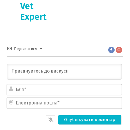
Vet
Expert
Підписатися
Ім'
Ел
по