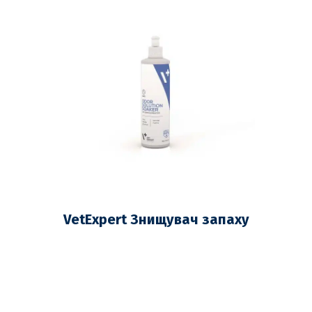
VetExpert Знищувач запаху
коітв 500 мл