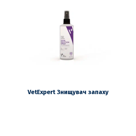
VetExpert Знищувач запаху
тварин (спрей) 250 мл