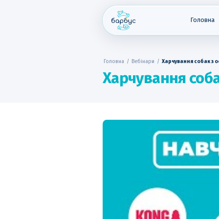
Skip
to
content
Головна
Головна
/
Вебінари
/
Харчування собак з 
Харчування соба