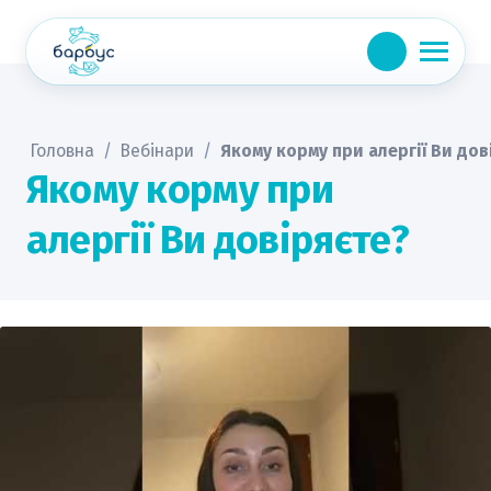
Skip
to
content
Головна
/
Вебінари
/
Якому корму при алергії Ви дов
Якому корму при
алергії Ви довіряєте?