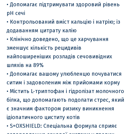
• Допомагає підтримувати здоровий рівень
pH сечі
• Контрольований вміст кальцію і натрію; із
додаванням цитрату калію
• Клінічно доведено, що це харчування
зменшує кількість рецидивів
найпоширеніших розладів сечовивідних
шляхів на 89%
• Допомагає вашому улюбленцю почуватися
ситим і задоволеним між прийомами корму
• Містить L-триптофан і гідролізат молочного
білка, що допомагають подолати стрес, який
є значним фактором ризику виникнення
ідіопатичного циститу котів
• S+OXSHIELD: Спеціальна формула сприяє