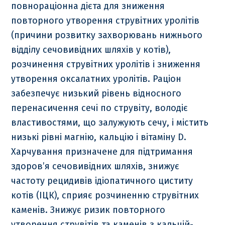
повнораціонна дієта для зниження
повторного утворення струвітних уролітів
(причини розвитку захворювань нижнього
відділу сечовивідних шляхів у котів),
розчинення струвітних уролітів і зниження
утворення оксалатних уролітів. Раціон
забезпечує низький рівень відносного
перенасичення сечі по струвіту, володіє
властивостями, що залужують сечу, і містить
низькі рівні магнію, кальцію і вітаміну D.
Харчування призначене для підтримання
здоров’я сечовивідних шляхів, знижує
частоту рецидивів ідіопатичного циститу
котів (ІЦК), сприяє розчиненню струвітних
каменів. Знижує ризик повторного
утворення струвітів та каменів з кальцій-