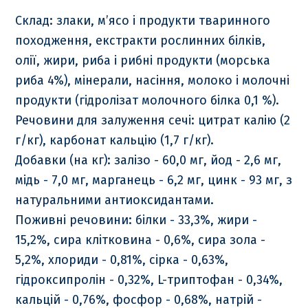
Склад: злаки, м’ясо і продукти тваринного
походження, екстракти рослинних білків,
олії, жири, риба і рибні продукти (морська
риба 4%), мінерали, насіння, молоко і молочні
продукти (гідролізат молочного білка 0,1 %).
Речовини для залуження сечі: цитрат калію (2
г/кг), карбонат кальцію (1,7 г/кг).
Добавки (на кг): залізо - 60,0 мг, йод - 2,6 мг,
мідь - 7,0 мг, марганець - 6,2 мг, цинк - 93 мг, з
натуральними антиоксидантами.
Поживні речовини: білки - 33,3%, жири -
15,2%, сира клітковина - 0,6%, сира зола -
5,2%, хлориди - 0,81%, сірка - 0,63%,
гідроксипролін - 0,32%, L-триптофан - 0,34%,
кальцій - 0,76%, фосфор - 0,68%, натрій -