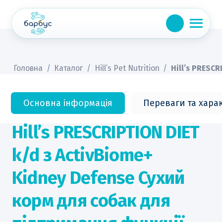
Skip
to
content
Головна
/
Каталог
/
Hill’s Pet Nutrition
/
Hill’s PRESCR
Основна інформація
Переваги та хара
Hill’s PRESCRIPTION DIET
k/d з ActivBiome+
Kidney Defense Сухий
корм для собак для