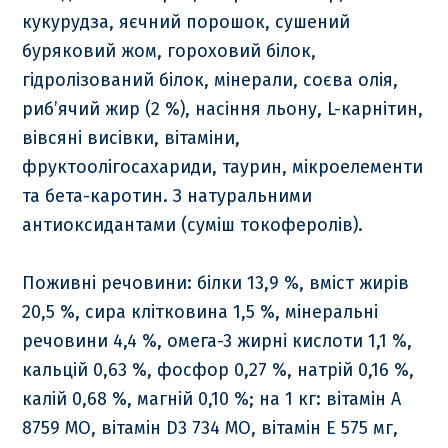
кукурудза, яєчний порошок, сушений
буряковий жом, гороховий білок,
гідролізований білок, мінерали, соєва олія,
риб’ячий жир (2 %), насіння льону, L-карнітин,
вівсяні висівки, вітаміни,
фруктоолігосахариди, таурин, мікроелементи
та бета-каротин. З натуральними
антиоксидантами (суміш токоферолів).
Поживні речовини: білки 13,9 %, вміст жирів
20,5 %, сира клітковина 1,5 %, мінеральні
речовини 4,4 %, омега-3 жирні кислоти 1,1 %,
кальцій 0,63 %, фосфор 0,27 %, натрій 0,16 %,
калій 0,68 %, магній 0,10 %; на 1 кг: вітамін А
8759 МО, вітамін D3 734 МО, вітамін Е 575 мг,