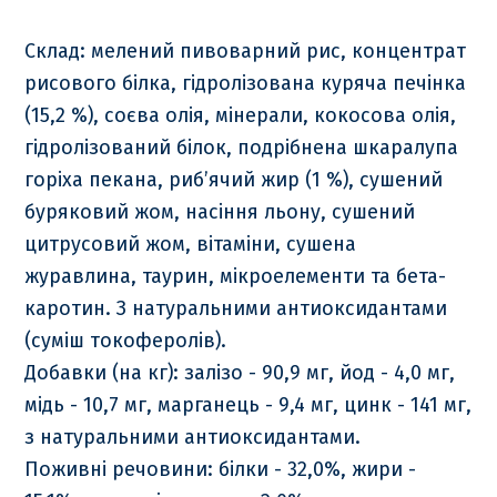
Склад: мелений пивоварний рис, концентрат
рисового білка, гідролізована куряча печінка
(15,2 %), соєва олія, мінерали, кокосова олія,
гідролізований білок, подрібнена шкаралупа
горіха пекана, риб’ячий жир (1 %), сушений
буряковий жом, насіння льону, сушений
цитрусовий жом, вітаміни, сушена
журавлина, таурин, мікроелементи та бета-
каротин. З натуральними антиоксидантами
(суміш токоферолів).
Добавки (на кг): залізо - 90,9 мг, йод - 4,0 мг,
мідь - 10,7 мг, марганець - 9,4 мг, цинк - 141 мг,
з натуральними антиоксидантами.
Поживні речовини: білки - 32,0%, жири -