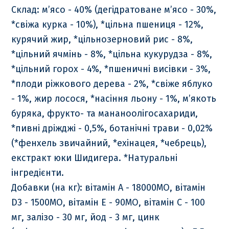
Склад: м’ясо - 40% (дегідратоване м’ясо - 30%,
*свіжа курка - 10%), *цільна пшениця - 12%,
курячий жир, *цільнозерновий рис - 8%,
*цільний ячмінь - 8%, *цільна кукурудза - 8%,
*цільний горох - 4%, *пшеничні висівки - 3%,
*плоди ріжкового дерева - 2%, *свіже яблуко
- 1%, жир лосося, *насіння льону - 1%, м’якоть
буряка, фрукто- та мананоолігосахариди,
*пивні дріжджі - 0,5%, ботанічні трави - 0,02%
(*фенхель звичайний, *ехінацея, *чебрець),
екстракт юки Шидигера. *Натуральні
інгредієнти.
Добавки (на кг): вітамін А - 18000МО, вітамін
D3 - 1500МО, вітамін Е - 90МО, вітамін С - 100
мг, залізо - 30 мг, йод - 3 мг, цинк