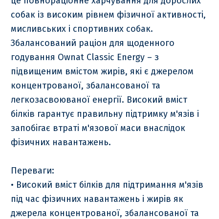
це повнораціонне харчування для дорослих
собак із високим рiвнем фiзичної активностi,
мисливських і спортивних собак.
Збалансований раціон для щоденного
годування Ownat Classic Energy – з
підвищеним вмiстом жирiв, якi є джерелом
концентрованої, збалансованої та
легкозасвоюваної енергiї. Високий вмiст
бiлкiв гарантує правильну пiдтримку м'язiв і
запобiгає втратi м'язової маси внаслідок
фiзичних навантажень.
Переваги:
• Високий вміст білків для підтримання м'язів
під час фізичних навантажень і жирів як
джерела концентрованої, збалансованої та