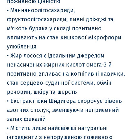
поживною цінністю
• Маннаноолігосахариди,
фруктоолігосахариди, пивні дріжджі та
м'якоть буряка у складі позитивно
впливають на стан кишкової мікрофлори
улюбленця
• Жир лосося є ідеальним джерелом
ненасичених жирних кислот омега-3 й
позитивно впливає на когнітивні навички,
стан серцево-судинної системи, обмін
речовин, шкіру та шерсть
• Екстракт юки Шидигера скорочує рівень
азотних сполук, зменшуючи неприємний
запах фекалій
• Містить лише найсвіжіші натуральні
інгредієнти з непорушеною поживною