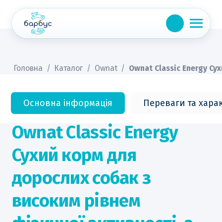
Skip
to
content
Головна
/
Каталог
/
Ownat
/
Ownat Classic Energy Су
Основна інформація
Переваги та хара
Ownat Classic Energy
Сухий корм для
дорослих собак з
високим рівнем