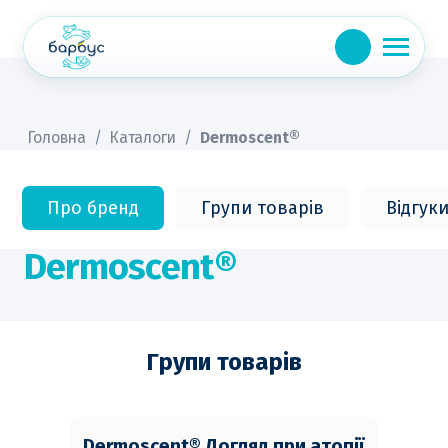
Skip
to
content
Головна
/
Каталоги
/
Dermoscent®
Про бренд
Групи товарів
Відгук
Dermoscent®
Групи товарів
Dermoscent® Догляд при атопії