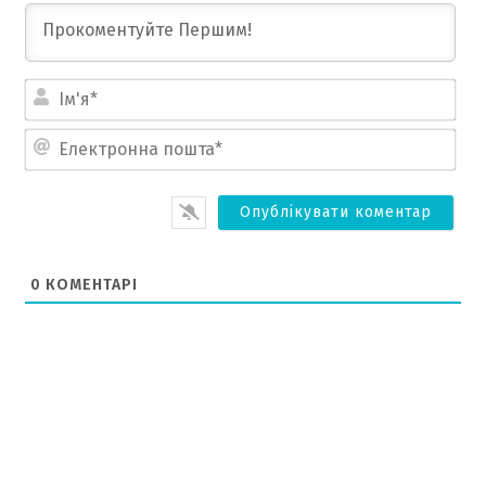
Ім'
Ел
по
0
КОМЕНТАРІ