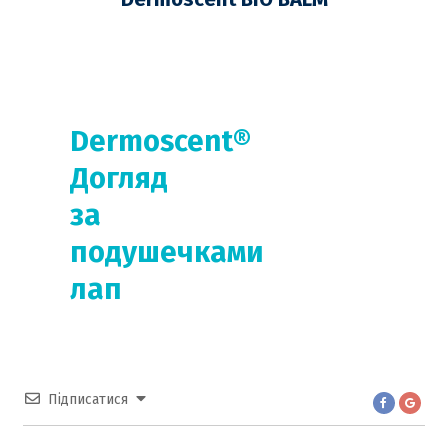
відновлювальний захисний
бальзам для носа, лап, від
мозолів у собак, 50 мл
Dermoscent®
Догляд
за
подушечками
лап
Підписатися