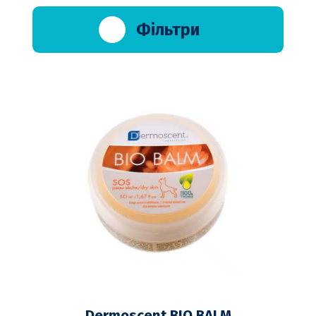
Фільтри
Dermoscent BIO BALM