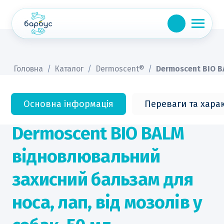
Skip
to
content
Головна
/
Каталог
/
Dermoscent®
/
Dermoscent BIO B
Основна інформація
Переваги та хара
Dermoscent BIO BALM
відновлювальний
захисний бальзам для
носа, лап, від мозолів у