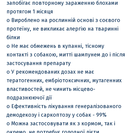
запобігає повторному зараженню блохами
протягом 1 місяця
o Вироблено на рослинній основі з соєвого
протеїну, не викликає алергію на тваринні
білки
o Не має обмежень в купанні, тісному
контакті з собакою, митті шампунем до і після
застосування препарату
o У рекомендованих дозах не має
тератогенних, ембріотоксичних, мутагенних
властивостей, не чинить місцево-
подразнюючої дії
o Ефективність лікування генералізованого
демодекозу і саркоптозу у собак - 99%
o Можна застосовувати як з кормом, так і
окремо, не потребує голодної дієти