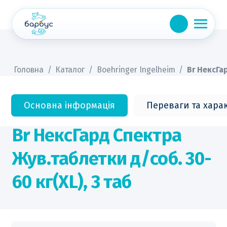
Skip
to
content
Головна
/
Каталог
/
Boehringer Ingelheim
/
Br НексГар
Основна інформація
Переваги та хара
Br НексГард Спектра
Жув.таблетки д/соб. 30-
60 кг(XL), 3 таб