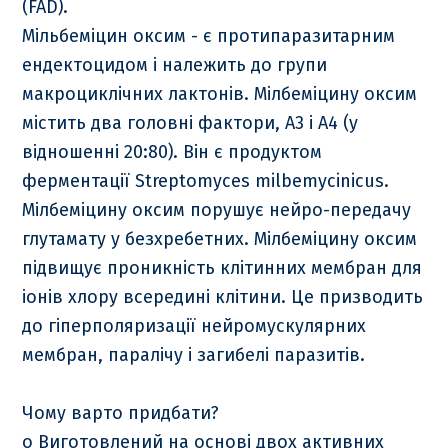
(FAD).
Мільбеміцин оксим - є протипаразитарним
ендектоцидом і належить до групи
макроциклічних лактонів. Мілбеміцину оксим
містить два головні фактори, А3 і А4 (у
відношенні 20:80). Він є продуктом
ферментації Streptomyces milbemycinicus.
Мілбеміцину оксим порушує нейро-передачу
глутамату у безхребетних. Мілбеміцину оксим
підвищує проникність клітинних мембран для
іонів хлору всередині клітини. Це призводить
до гіперполяризації нейромускулярних
мембран, паралічу і загибелі паразитів.
Чому варто придбати?
o Виготовлений на основі двох активних