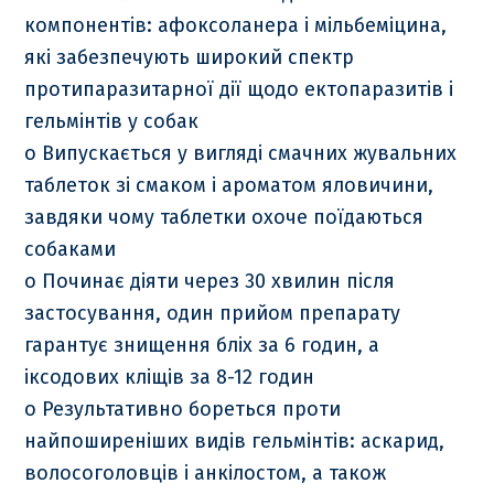
компонентів: афоксоланера і мільбеміцина,
які забезпечують широкий спектр
протипаразитарної дії щодо ектопаразитів і
гельмінтів у собак
o Випускається у вигляді смачних жувальних
таблеток зі смаком і ароматом яловичини,
завдяки чому таблетки охоче поїдаються
собаками
o Починає діяти через 30 хвилин після
застосування, один прийом препарату
гарантує знищення бліх за 6 годин, а
іксодових кліщів за 8-12 годин
o Результативно бореться проти
найпоширеніших видів гельмінтів: аскарид,
волосоголовців і анкілостом, а також