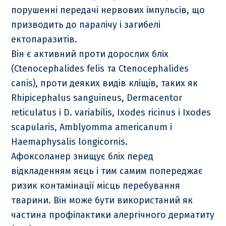
порушенні передачі нервових імпульсів, що
призводить до паралічу і загибелі
ектопаразитів.
Він є активний проти дорослих бліх
(Ctenocephalides felis та Ctenocephalides
canis), проти деяких видів кліщів, таких як
Rhipicephalus sanguineus, Dermacentor
reticulatus і D. variabilis, Ixodes ricinus і Ixodes
scapularis, Amblyomma americanum і
Haemaphysalis longicornis.
Афоксоланер знищує бліх перед
відкладенням яєць і тим самим попереджає
ризик контамінації місць перебування
тварини. Він може бути використаний як
частина профілактики алергічного дерматиту