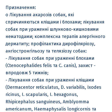
Призначення:
o Лікування акарозів собак, які
спричиняються кліщами і блохами; лікування
собак при ураженні шлунково-кишковими
нематодами; комплексна терапія алергічного
дерматиту; профілактика дирофіляріозу,
ангіостронгільозу та телязіозу собак:
- Лікування собак при ураженні блохами
(Ctenocephalides felis та C. canis), захист -
впродовж 5 тижнів;
- Лікування собак при ураженні кліщами
(Dermacentor reticulatus, D. variabilis, Ixodes
ricinus, I. scapularis, I. hexagonus,
Rhipicephalus sanguineus, Amblyomma
americanum, Haemaphysalis longicornis та