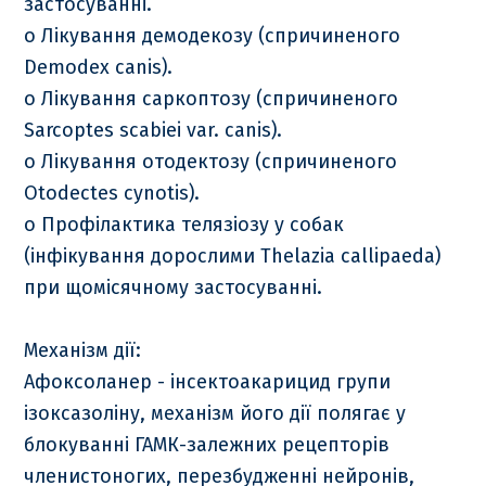
застосуванні.
o Лікування демодекозу (спричиненого
Demodex canis).
o Лікування саркоптозу (спричиненого
Sarcoptes scabiei var. canis).
o Лікування отодектозу (спричиненого
Otodectes cynotis).
o Профілактика телязіозу у собак
(інфікування дорослими Thelazia callipaeda)
при щомісячному застосуванні.
Механізм дії:
Афоксоланер - інсектоакарицид групи
ізоксазоліну, механізм його дії полягає у
блокуванні ГАМК-залежних рецепторів
членистоногих, перезбудженні нейронів,