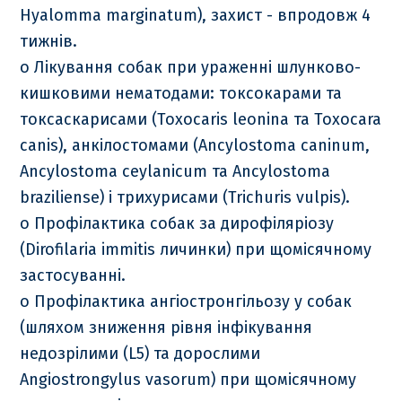
Hyalomma marginatum), захист - впродовж 4
тижнів.
o Лікування собак при ураженні шлунково-
кишковими нематодами: токсокарами та
токсаскарисами (Toxocaris leoninа та Toxocara
canis), анкілостомами (Ancylostoma caninum,
Ancylostoma ceylanicum та Ancylostoma
braziliense) і трихурисами (Trichuris vulpis).
o Профілактика собак за дирофіляріозу
(Dirofilaria immitis личинки) при щомісячному
застосуванні.
o Профілактика ангіостронгільозу у собак
(шляхом зниження рівня інфікування
недозрілими (L5) та дорослими
Angiostrongylus vasorum) при щомісячному