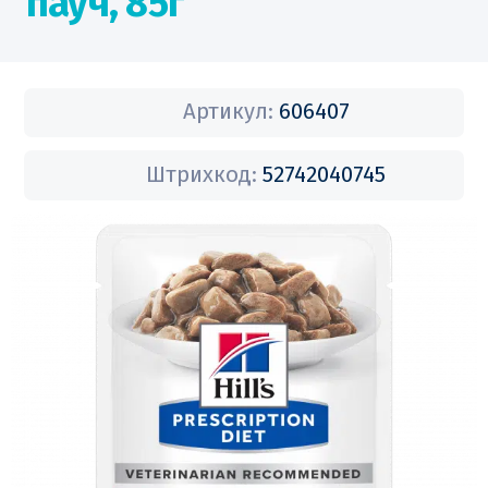
пауч, 85г
Артикул:
606407
Штрихкод:
52742040745