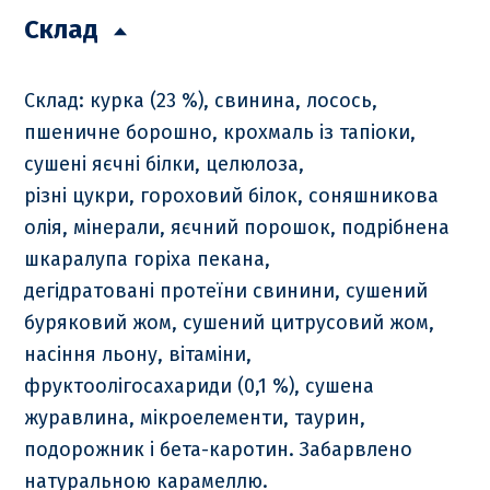
Склад
Склад: курка (23 %), свинина, лосось,
пшеничне борошно, крохмаль із тапіоки,
сушені яєчні білки, целюлоза,
різні цукри, гороховий білок, соняшникова
олія, мінерали, яєчний порошок, подрібнена
шкаралупа горіха пекана,
дегідратовані протеїни свинини, сушений
буряковий жом, сушений цитрусовий жом,
насіння льону, вітаміни,
фруктоолігосахариди (0,1 %), сушена
журавлина, мікроелементи, таурин,
подорожник і бета-каротин. Забарвлено
натуральною карамеллю.