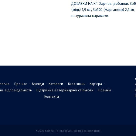
ДОБАВКИ НА КГ: Харчові добавки: 3b103 
(мідь) 1,9 мг, 3b502 (марганець) 2,5 мг
натуральна карамель.
оловна
Про нас
Бренди
Каталоги
База знань
Кар’єра
на відповідальність
Підтримка ветеринарної спільноти
Новини
Контакти
©2026 Компанія «Барбус». Всі права захищені