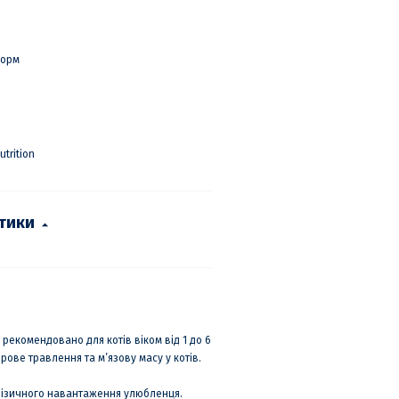
корм
Nutrition
стики
t рекомендовано для котів віком від 1 до 6
орове травлення та м’язову масу у котів.
фізичного навантаження улюбленця.