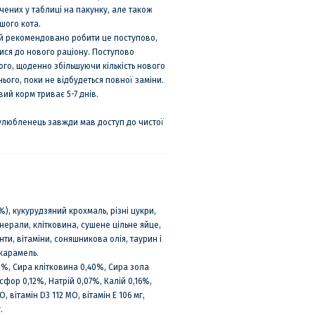
ених у таблиці на пакунку, але також
шого кота.
ий рекомендовано робити це поступово,
ися до нового раціону. Поступово
го, щоденно збільшуючи кількість нового
ього, поки не відбудеться повної заміни.
ий корм триває 5-7 днів.
 улюбленець завжди мав доступ до чистої
), кукурудзяний крохмаль, різні цукри,
нерали, клітковина, сушене цільне яйце,
и, вітаміни, соняшникова олія, таурин і
карамель.
,1%, Сира клітковина 0,40%, Сира зола
сфор 0,12%, Натрій 0,07%, Калій 0,16%,
О, вітамін D3 112 МО, вітамін Е 106 мг,
.