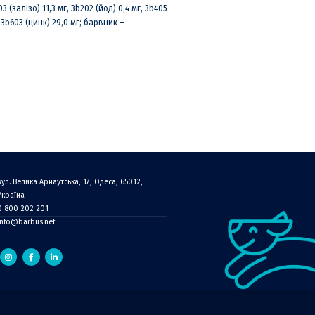
(залізо) 11,3 мг, 3b202 (йод) 0,4 мг, 3b405
, 3b603 (цинк) 29,0 мг; барвник –
вул. Велика Арнаутська, 17, Одеса, 65012,
Україна
0 800 202 201
info@barbus.net