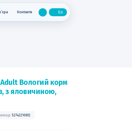
р’єра
Контакти
N Adult Вологий корм
в, з яловичиною,
ихкод:
52742210612