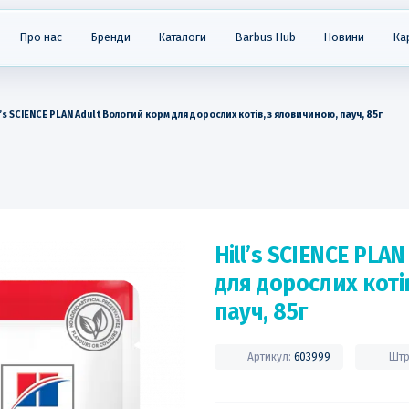
Про нас
Бренди
Каталоги
Barbus Hub
Новини
Ка
l’s SCIENCE PLAN Adult Вологий корм для дорослих котів, з яловичиною, пауч, 85г
Hill’s SCIENCE PLA
для дорослих коті
пауч, 85г
Артикул:
603999
Штр