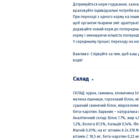
Дотримуйтеся норм годування, зазнач
враховуйте індивідуальні потреби ва
При переході з одного корму на інш
щоб організм тварини зміг адаптуват
додавайте новий корм до попередньо
корму і зменшуючи кількість попередн
У середньому процес переходу на нов
Важливо: Слідкуйте за тим, щоб ваш
води!
Склад
СКЛАД: курка, свинина, яловичина (4%
мелена пшениця, гороховий білок, мі
сушений свинячий білок, мікроелемент
бета-каротин. Барвник – натуральна 
Аналітичний склад: Білок 7,7%, жир 4
1,2%, Волога 81,5%, Кальцій 0,14%, Фо
Магній 0,01%; на кг: вітамін А 24 378 М
вітамін С 18,5 мг, бета-каротин 0,22 мг