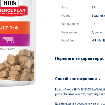
Вага:
85 г
Форма:
Вологий 
Вид тварини:
Кіт
Вік тварини:
Дорослі
Виробник:
Hill's Pet 
Переваги та характери
Спосіб застосування
Вологий корм Hill's SCIENCE PLAN Adul
років. Зміцнює імунітет, підтримує зд
Давати щодня з розрахунку ваги та 