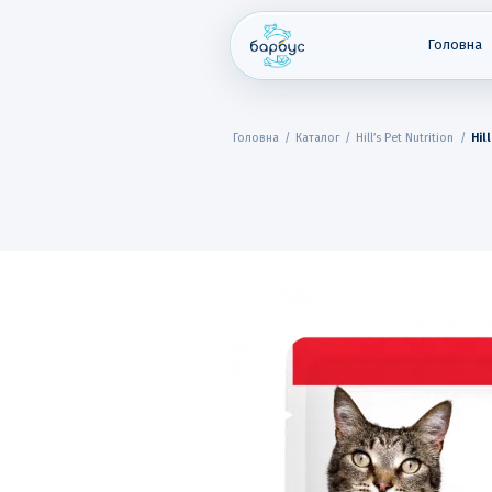
Skip
to
content
Головна
Головна
/
Каталог
/
Hill’s Pet Nutrition
/
Hil