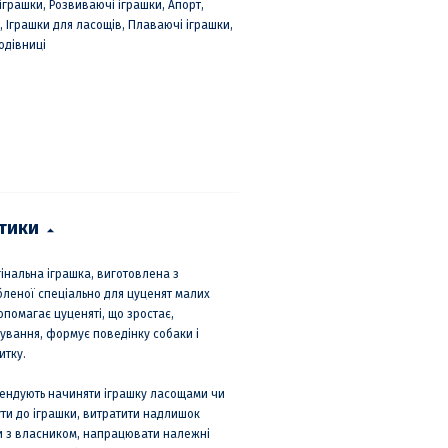
іграшки, Розвиваючі іграшки, Апорт,
, Іграшки для ласощів, Плаваючі іграшки,
одівниці
стики
інальна іграшка, виготовлена з
бленої спеціально для цуценят малих
допомагає цуценяті, що зростає,
ування, формує поведінку собаки і
итку.
мендують начиняти іграшку ласощами чи
ти до іграшки, витратити надлишок
ки з власником, напрацювати належні