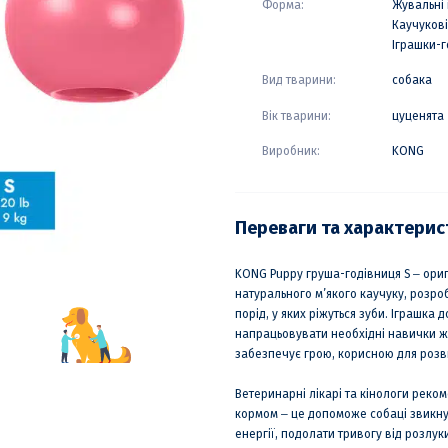
Форма:
Жувальні 
Каучукові
Іграшки-г
Вид тварини:
собака
Вік тварини:
цуценята
Виробник:
KONG
Переваги та характери
KONG Puppy груша-годівниця S ‒ ориг
натурального м’якого каучуку, розро
порід, у яких ріжуться зуби. Іграшка 
напрацьовувати необхідні навички ж
забезпечує грою, корисною для розв
Ветеринарні лікарі та кінологи реко
кормом ‒ це допоможе собаці звикну
енергії, подолати тривогу від розлу