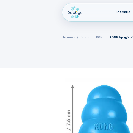
Skip
to
content
Головна
Головна
/
Каталог
/
KONG
/
KONG Ігр.д/соб