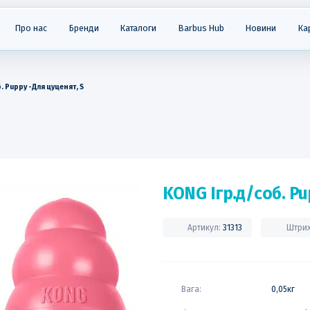
Про нас
Бренди
Каталоги
Barbus Hub
Новини
Ка
. Puppy -Для цуценят, S
KONG Ігр.д/соб. Pu
Артикул:
31313
Штри
Вага:
0,05кг