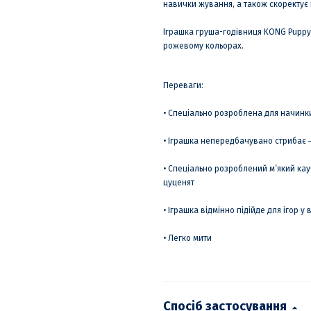
навички жування, а також скоректує 
Іграшка груша-годівниця KONG Puppy
рожевому кольорах.
Переваги:
• Спеціально розроблена для начин
• Іграшка непередбачувано стрибає ‒
• Спеціально розроблений м’який кау
цуценят
• Іграшка відмінно підійде для ігор у
• Легко мити
Спосіб застосування