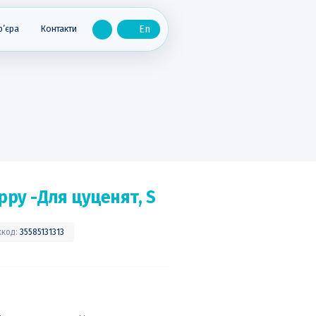
р’єра
Контакти
ppy -Для цуценят, S
хкод:
35585131313