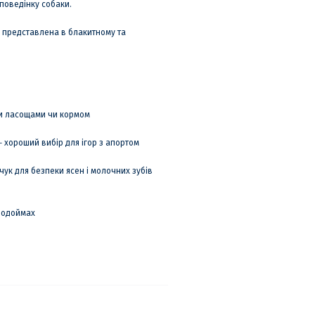
поведінку собаки.
 представлена в блакитному та
ки ласощами чи кормом
 хороший вибір для ігор з апортом
чук для безпеки ясен і молочних зубів
 водоймах