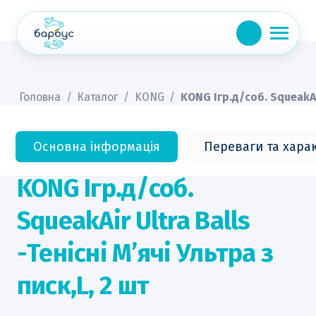
Skip
to
content
Головна
/
Каталог
/
KONG
/
KONG Ігр.д/соб. SqueakAir
Основна інформація
Переваги та хара
KONG Ігр.д/соб.
SqueakAir Ultra Balls
-Тенісні М’ячі Ультра з
писк,L, 2 шт