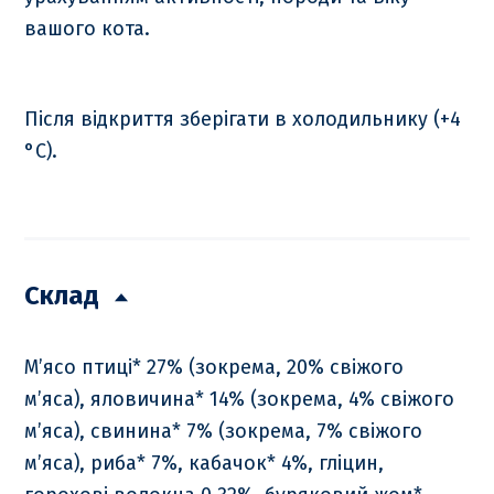
вашого кота.
Після відкриття зберігати в холодильнику (+4
°C).
Склад
М’ясо птиці* 27% (зокрема, 20% свіжого
м’яса), яловичина* 14% (зокрема, 4% свіжого
м’яса), свинина* 7% (зокрема, 7% свіжого
м’яса), риба* 7%, кабачок* 4%, гліцин,