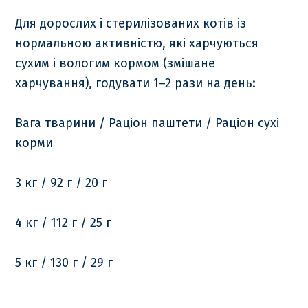
Для дорослих і стерилізованих котів із
нормальною активністю, які харчуються
сухим і вологим кормом (змішане
харчування), годувати 1–2 рази на день:
Вага тварини / Раціон паштети / Раціон сухі
корми
3 кг / 92 г / 20 г
4 кг / 112 г / 25 г
5 кг / 130 г / 29 г