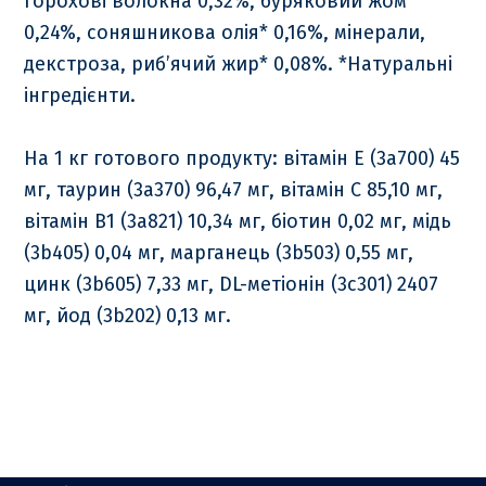
горохові волокна 0,32%, буряковий жом*
0,24%, соняшникова олія* 0,16%, мінерали,
декстроза, риб’ячий жир* 0,08%. *Натуральні
інгредієнти.
На 1 кг готового продукту: вітамін Е (3а700) 45
мг, таурин (3а370) 96,47 мг, вітамін С 85,10 мг,
вітамін В1 (3а821) 10,34 мг, біотин 0,02 мг, мідь
(3b405) 0,04 мг, марганець (3b503) 0,55 мг,
цинк (3b605) 7,33 мг, DL-метіонін (3с301) 2407
мг, йод (3b202) 0,13 мг.