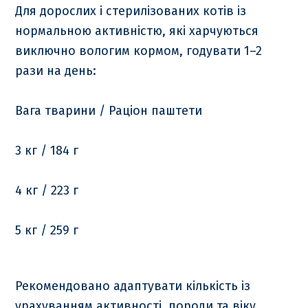
Для дорослих і стерилізованих котів із
нормальною активністю, які харчуються
виключно вологим кормом, годувати 1–2
рази на день:
Вага тварини / Раціон паштети
3 кг / 184 г
4 кг / 223 г
5 кг / 259 г
Рекомендовано адаптувати кількість із
урахуванням активності, породи та віку