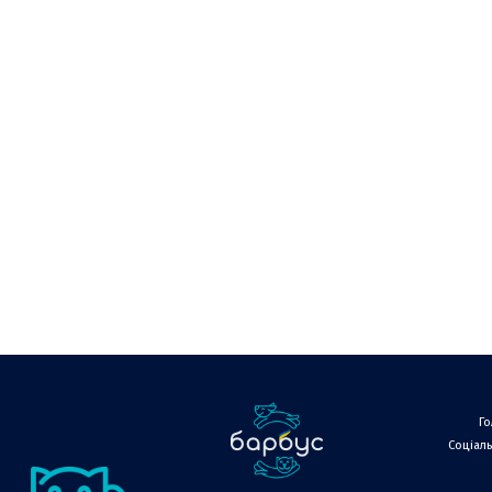
Г
Соціаль