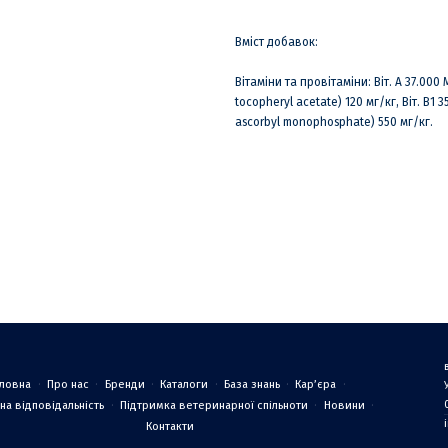
Вміст добавок:
Вітаміни та провітаміни: Bіт. A 37.000 М
tocopheryl acetate) 120 мг/кг, Bіт. B1 35 
ascorbyl monophosphate) 550 мг/кг.
оловна
Про нас
Бренди
Каталоги
База знань
Кар’єра
на відповідальність
Підтримка ветеринарної спільноти
Новини
Контакти