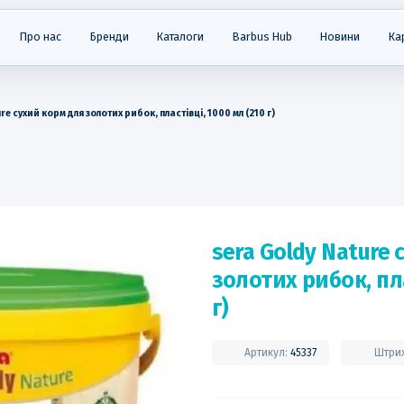
Про нас
Бренди
Каталоги
Barbus Hub
Новини
Ка
re сухий корм для золотих рибок, пластівці, 1000 мл (210 г)
sera Goldy Nature
золотих рибок, пла
г)
Артикул:
45337
Штри