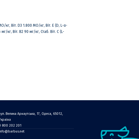
О/кг, Bіт. D3 1.800 МО/кг, Bіт. E (D, L-α-
мг/кг, Bіт. B2 90 мг/кг, Стаб. Bіт. C (L-
вул. Велика Арнаутська, 17, Одеса, 65012,
Україна
0 800 202 201
info@barbus.net