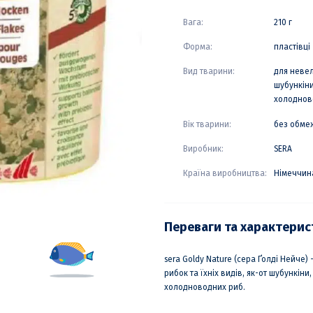
Вага:
210 г
Форма:
пластівці
Вид тварини:
для невел
шубункіни
холоднов
Вік тварини:
без обме
Виробник:
SERA
Країна виробництва:
Німеччин
Переваги та характери
sera Goldy Nature (сера Ґолді Нейче)
рибок та їхніх видів, як-от шубункіни
холодноводних риб.