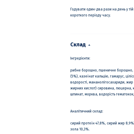
Годувати один-два рази на день у тій 
короткого періоду часу.
Склад
Інгредієнти:
рибне борошно, пшеничне борошно, п
(5%), казеїнат кальцію, гамарус, цілі
водорості, мананолігосахариди, жир 
жирних кислот) сировина, люцерна, к
шпинат, морква, водорість гематокок,
Аналітичний склад:
сирий протеїн 47,8%, сирий жир 8,9%,
зола 10,3%.