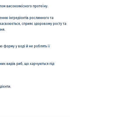
лом високоякісного протеїну.
нню інгредієнтів рослинного та
засвоюється, сприяє здоровому росту та
ня.
ю форму у воді й не роблять її
их видів риб, що харчуються під
дієнти.
.