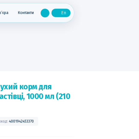
р’єра
Контакти
 сухий корм для
стівці, 1000 мл (210
хкод:
4001942453370