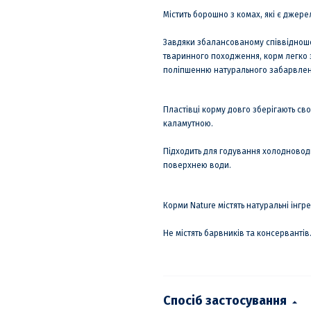
Містить борошно з комах, які є джере
Завдяки збалансованому співвідноше
тваринного походження, корм легко 
поліпшенню натурального забарвлен
Пластівці корму довго зберігають сво
каламутною.
Підходить для годування холодноводн
поверхнею води.
Корми Nature містять натуральні інгре
Не містять барвників та консервантів
Спосіб застосування