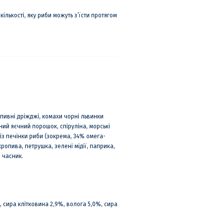
кількості, яку риби можуть з’їсти протягом
ивні дріжджі, комахи чорні львинки
сний яєчний порошок, спіруліна, морські
із печінки риби (зокрема, 34% омега-
ропива, петрушка, зелені мідії, паприка,
 часник.
 сира клітковина 2,9%, волога 5,0%, сира