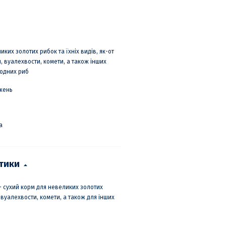
иких золотих рибок та їхніх видів, як-от
, вуалехвости, комети, а також інших
одних риб
жень
а
стики
 – сухий корм для невеликих золотих
, вуалехвости, комети, а також для інших