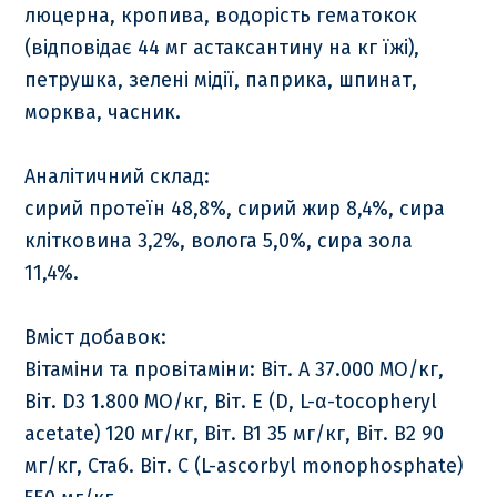
люцерна, кропива, водорість гематокок
(відповідає 44 мг астаксантину на кг їжі),
петрушка, зелені мідії, паприка, шпинат,
морква, часник.
Аналітичний склад:
сирий протеїн 48,8%, сирий жир 8,4%, сира
клітковина 3,2%, волога 5,0%, сира зола
11,4%.
Вміст добавок:
Вітаміни та провітаміни: Bіт. A 37.000 МО/кг,
Bіт. D3 1.800 МО/кг, Bіт. E (D, L-α-tocopheryl
acetate) 120 мг/кг, Bіт. B1 35 мг/кг, Bіт. B2 90
мг/кг, Стаб. Bіт. C (L-ascorbyl monophosphate)