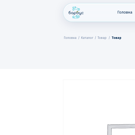
Skip
to
content
Головна
Головна
/
Каталог
/
Товар
/
Товар