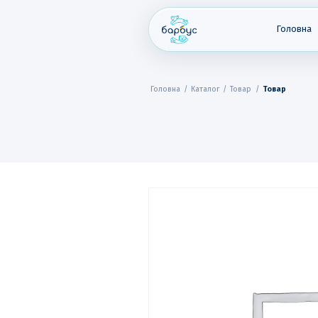
Skip
to
content
Головна
Головна
/
Каталог
/
Товар
/
Товар