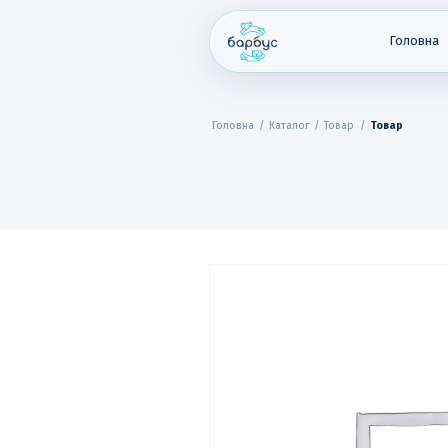
Skip
to
content
Головна
Головна
/
Каталог
/
Товар
/
Товар