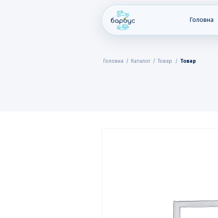
Skip
to
content
Головна
Головна
/
Каталог
/
Товар
/
Товар