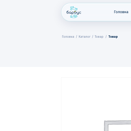
Skip
to
content
Головна
Головна
/
Каталог
/
Товар
/
Товар