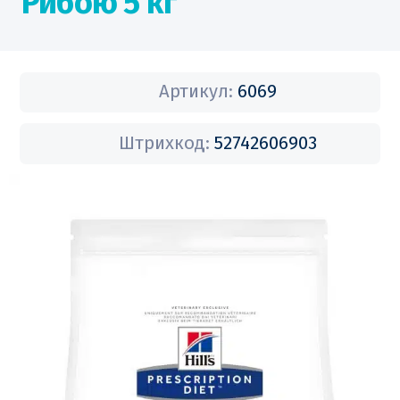
Рибою 5 кг
Артикул:
6069
Штрихкод:
52742606903