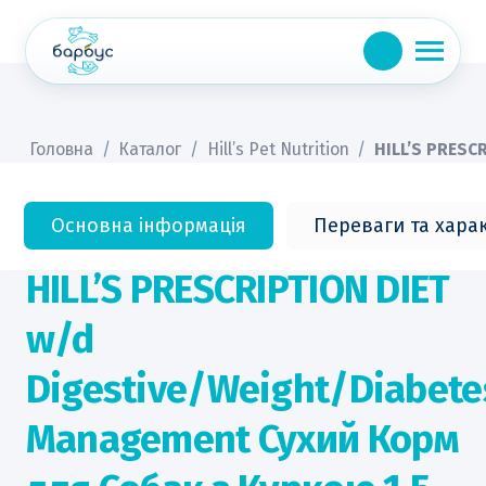
Skip
to
content
Головна
/
Каталог
/
Hill’s Pet Nutrition
/
HILL’S PRESC
Основна інформація
Переваги та хара
HILL’S PRESCRIPTION DIET
w/d
Digestive/Weight/Diabete
Management Сухий Корм