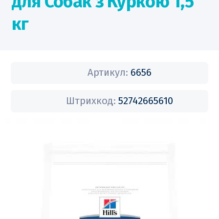
для Собак з Куркою 1,5
кг
Артикул:
6656
Штрихкод:
52742665610