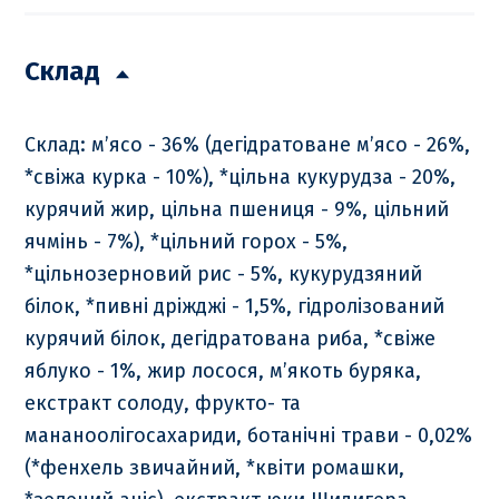
Склад
Склад: м’ясо - 36% (дегідратоване м’ясо - 26%,
*свіжа курка - 10%), *цільна кукурудза - 20%,
курячий жир, цільна пшениця - 9%, цільний
ячмінь - 7%), *цільний горох - 5%,
*цільнозерновий рис - 5%, кукурудзяний
білок, *пивні дріжджі - 1,5%, гідролізований
курячий білок, дегідратована риба, *свіже
яблуко - 1%, жир лосося, м’якоть буряка,
екстракт солоду, фрукто- та
мананоолігосахариди, ботанічні трави - 0,02%
(*фенхель звичайний, *квіти ромашки,