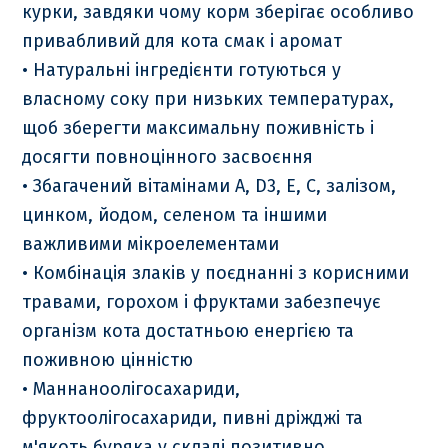
курки, завдяки чому корм зберігає особливо
привабливий для кота смак і аромат
• Натуральні інгредієнти готуються у
власному соку при низьких температурах,
щоб зберегти максимальну поживність і
досягти повноцінного засвоєння
• Збагачений вітамінами A, D3, E, С, залізом,
цинком, йодом, селеном та іншими
важливими мікроелементами
• Комбінація злаків у поєднанні з корисними
травами, горохом і фруктами забезпечує
організм кота достатньою енергією та
поживною цінністю
• Маннаноолігосахариди,
фруктоолігосахариди, пивні дріжджі та
м'якоть буряка у складі позитивно