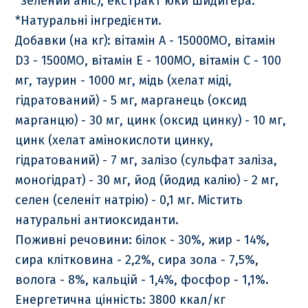
*зелений аніс), екстракт юки Шидигера.
*Натуральні інгредієнти.
Добавки (на кг): вітамін А - 15000МО, вітамін
D3 - 1500МО, вітамін Е - 100МО, вітамін С - 100
мг, таурин - 1000 мг, мідь (хелат міді,
гідратований) - 5 мг, марганець (оксид
марганцю) - 30 мг, цинк (оксид цинку) - 10 мг,
цинк (хелат амінокислоти цинку,
гідратований) - 7 мг, залізо (сульфат заліза,
моногідрат) - 30 мг, йод (йодид калію) - 2 мг,
селен (селеніт натрію) - 0,1 мг. Містить
натуральні антиоксиданти.
Поживні речовини: білок - 30%, жир - 14%,
сира клітковина - 2,2%, сира зола - 7,5%,
волога - 8%, кальцій - 1,4%, фосфор - 1,1%.
Енергетична цінність: 3800 ккал/кг